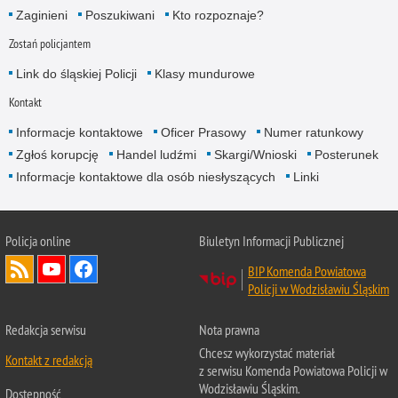
Zaginieni
Poszukiwani
Kto rozpoznaje?
Zostań policjantem
Link do śląskiej Policji
Klasy mundurowe
Kontakt
Informacje kontaktowe
Oficer Prasowy
Numer ratunkowy
Zgłoś korupcję
Handel ludźmi
Skargi/Wnioski
Posterunek
Informacje kontaktowe dla osób niesłyszących
Linki
Policja online
Biuletyn Informacji Publicznej
BIP Komenda Powiatowa
Policji w Wodzisławiu Śląskim
Redakcja serwisu
Nota prawna
Chcesz wykorzystać materiał
Kontakt z redakcją
z serwisu Komenda Powiatowa Policji w
Wodzisławiu Śląskim.
Dostępność