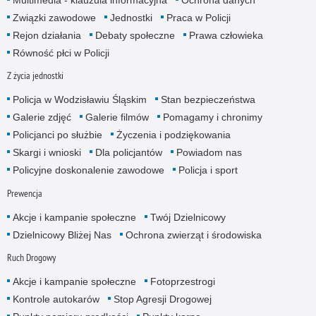
Multimedia - klauzula informacyjna
Ochrona danych
Związki zawodowe
Jednostki
Praca w Policji
Rejon działania
Debaty społeczne
Prawa człowieka
Równość płci w Policji
Z życia jednostki
Policja w Wodzisławiu Śląskim
Stan bezpieczeństwa
Galerie zdjęć
Galerie filmów
Pomagamy i chronimy
Policjanci po służbie
Życzenia i podziękowania
Skargi i wnioski
Dla policjantów
Powiadom nas
Policyjne doskonalenie zawodowe
Policja i sport
Prewencja
Akcje i kampanie społeczne
Twój Dzielnicowy
Dzielnicowy Bliżej Nas
Ochrona zwierząt i środowiska
Ruch Drogowy
Akcje i kampanie społeczne
Fotoprzestrogi
Kontrole autokarów
Stop Agresji Drogowej