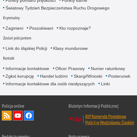
Punkty pomiaru prędkości
Punkty karne
Światowy Tydzień Bezpieczeństwa Ruchu Drogowego
Kryminalny
Zaginieni
Poszukiwani
Kto rozpoznaje?
Zostań policjantem
Link do śląskiej Policji
Klasy mundurowe
Kontakt
Informacje kontaktowe
Oficer Prasowy
Numer ratunkowy
Zgłoś korupcję
Handel ludźmi
Skargi/Wnioski
Posterunek
Informacje kontaktowe dla osób niesłyszących
Linki
Policja online
Biuletyn Informacji Publicznej
BIP Komenda Powiatowa
Policji w Wodzisławiu Śląskim
Redakcja serwisu
Nota prawna