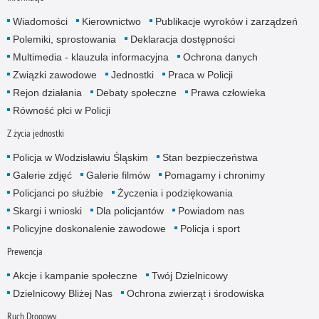
Wiadomości
Kierownictwo
Publikacje wyroków i zarządzeń
Polemiki, sprostowania
Deklaracja dostępności
Multimedia - klauzula informacyjna
Ochrona danych
Związki zawodowe
Jednostki
Praca w Policji
Rejon działania
Debaty społeczne
Prawa człowieka
Równość płci w Policji
Z życia jednostki
Policja w Wodzisławiu Śląskim
Stan bezpieczeństwa
Galerie zdjęć
Galerie filmów
Pomagamy i chronimy
Policjanci po służbie
Życzenia i podziękowania
Skargi i wnioski
Dla policjantów
Powiadom nas
Policyjne doskonalenie zawodowe
Policja i sport
Prewencja
Akcje i kampanie społeczne
Twój Dzielnicowy
Dzielnicowy Bliżej Nas
Ochrona zwierząt i środowiska
Ruch Drogowy