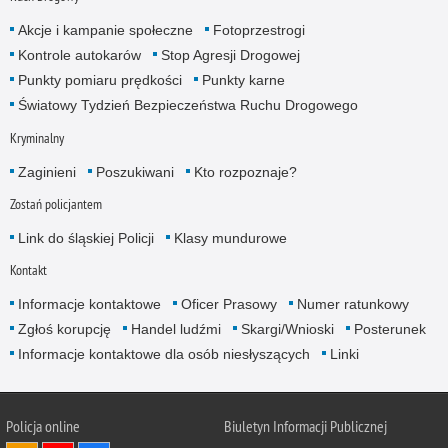
Akcje i kampanie społeczne
Fotoprzestrogi
Kontrole autokarów
Stop Agresji Drogowej
Punkty pomiaru prędkości
Punkty karne
Światowy Tydzień Bezpieczeństwa Ruchu Drogowego
Kryminalny
Zaginieni
Poszukiwani
Kto rozpoznaje?
Zostań policjantem
Link do śląskiej Policji
Klasy mundurowe
Kontakt
Informacje kontaktowe
Oficer Prasowy
Numer ratunkowy
Zgłoś korupcję
Handel ludźmi
Skargi/Wnioski
Posterunek
Informacje kontaktowe dla osób niesłyszących
Linki
Policja online
Biuletyn Informacji Publicznej